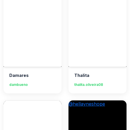
Damares
Thalita
dambueno
thalita.oliveira08
@hellayneshope