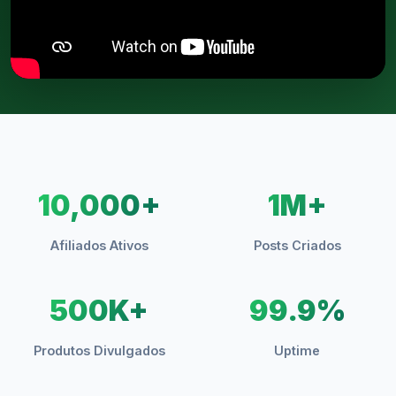
10,000+
1M+
Afiliados Ativos
Posts Criados
500K+
99.9%
Produtos Divulgados
Uptime