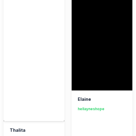
Elaine
hellayneshope
Thalita