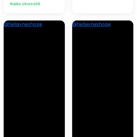
thalita.oliveira08
@hellayneshope
@hellayneshope